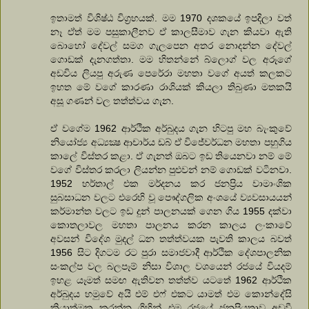
ඉතාමත් විශිෂ්ඨ විග්‍රහයක්. මම 1970 දශකයේ ඉපදිලා වත්
නෑ ඒත් මම පසුකාලීනව ඒ කාලසීමාව ගැන කියවා ඇති
බොහෝ දේවල් සමග ගැලපෙන අතර නොදන්න දේවල්
ගොඩක් දැනගත්තා. මම හිතන්නේ බ්ලොග් වල අරූගේ
අඩවිය ලියපු අරුණ පෙරේරා මහතා වගේ අයත් කලකට
ඉහත මේ වගේ කාරණා රාශියක් කියලා තිබුණා මතකයි
අසූ ගණන් වල තත්ත්වය ගැන.
ඒ වගේම 1962 ආර්ථික අර්බුදය ගැන හිටපු මහ බැංකුවේ
නියෝජ්‍ය අධ්‍යක්‍ෂ ආචාර්ය ඩබ් ඒ විජේවර්ධන මහතා පහුගිය
කාලේ විස්තර කළා. ඒ ගැනත් ඔබට ඉඩ තියෙනවා නම් මේ
වගේ විස්තර කරලා ලියන්න පුළුවන් නම් ගොඩක් වටිනවා.
1952 හර්තාල් එක මර්දනය කර ජනප්‍රිය වාමාංශික
සුබසාධන වලට එරෙහි වූ පෞද්ගලික අංශයේ ව්‍යවසායයන්
කර්මාන්ත වලට ඉඩ දුන් පාලනයක් ගෙන ගිය 1955 දක්වා
කොතලාවල මහතා පාලනය කරන කාලය ලංකාවේ
අවසන් විදේශ මුදල් ධන තත්ත්වයක පැවති කාලය බවත්
1956 සිට දිගටම රට පුරා සමාජවාදී ආර්ථික දේශපාලනික
සංකල්ප වල බලපෑම් නිසා විශාල වශයෙන් රජයේ වියදම්
ඉහළ යෑමත් සමඟ ඇතිවන තත්ත්ව යටතේ 1962 ආර්ථික
අර්බුදය හමුවේ අයි එම් එෆ් එකට යාමත් එම කොන්දේසි
ක්‍රියාත්මක කරන්න ගිහින් එම රජයේ ජනප්‍රියතාව අඩුවී