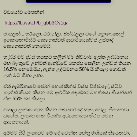
වීඩියෝව මෙතනින්
https://fb.watch/b_gbb3Cv1g/
මාතලන්... හර්ෂලා, එරාන්ලා, බන්ධුලලා වගේ ප්‍රොෆෙෂනල්
ඉකොනොමිස්ට් කෙනෙක්වත් ආචාරියෙක්වත් උස්තාද්
කෙනෙක්වත් නෙමෙයි.
හැබයි මීට දවස් හයකට කලින් මම කිව්වාම ඇත්ත උද්ධමනය
මහ බැංකුවේ උන්වත් ආන්ඩුවේ කෙප්ප කෙලින උන්වත් කියන
16.5% නෙමෙයිය, ඇත්ත උද්ධමනය 50% යි කියලා ගොඩක්
උන් මට හිනා උනා.
ඒත් ඇමරිකාවේ ජෝන් හොප්කින්ස් විස්ස විජ්ජාලේ, ස්ටීව්
හෑන්ක් කියන කියන මේ ආර්ථික දොස්තර මහත්තයා කියන්නේ
ඒක 55% ක්‍ය කියලා.
එයාලා ලංකාව ගැන කියන බොහෝ දේ සැබෑ වෙලා තියෙනවා
වගේම, ලංකාව ගැන විශේෂ අධ්‍යයනයක නිරත වෙන
ආයතනයක්.
අම්මට සිරි ලංකාවට මේ දේ වෙන්න හේතූ රාශියක් තියෙනවා.