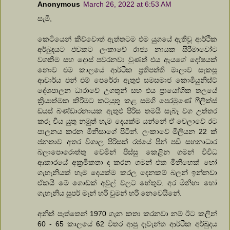
Anonymous
March 26, 2022 at 6:53 AM
සැමී,
කෙටියෙන් කිව්වොත් ඇත්තටම එම යුගයේ ඇතිවූ ආර්ථික
අර්බුදයට එවකට ලංකාවේ රාජ්‍ය නායක සිරිමාවෝට
වගකීම සහ දොස් පවරනවා වුණත් එය ඇයගේ දෝෂයක්
නොව එම කාලයේ ආර්ථික ප්‍රතිපත්ති මාලාව සැකසූ
ආචාර්ය එන් එම් පෙරේරා ඇතුළු සමසමාජ කොමියුනිස්ට්
දේශපාලන ධාරාවේ උගතුන් සහ එය ප්‍රායෝගික තලයේ
ක්‍රියාත්මක කිරීමට කටයුතු කළ සමගි පෙරමුණේ ෆීලික්ස්
ඩයස් බණ්ඩාරනායක ඇතුළු පිරිස තමයි සැබෑ වග උත්තර
කරු විය යුතු නමුත් හැම දෙයක්ම යන්නේ ඒ වෙලාවේ රට
පාලනය කරන මිනිසාගේ පිටින්. ලංකාවේ මිලියන 22 ක්
ජනතාව අතර විශාල පිරිසක් රජයේ පින් පඩි සහනාධාර
බලාපොරොත්තු වෙමින් පිස්සු කෙළින ගමන් විවිධ
ආකාරයේ අක්‍රමිකතා ද කරන ගමන් එක මිනිහෙක් හෝ
ගැහැනියක් හැම දෙයක්ම කරල දෙනකම් බලන් ඉන්නවා
ඒකයි මේ ගොඩක් අවුල් වලට හේතුව. අර මිනිහා හෝ
ගැහැනිය සුපර් මෑන් හරි වුමන් හරි නෙවෙයිනේ.
අනිත් පැත්තෙන් 1970 ගැන කතා කරනවා නම් ඊට කලින්
60 - 65 කාලයේ 62 විතර ආපු දැවැන්ත ආර්ථික අර්බුදය