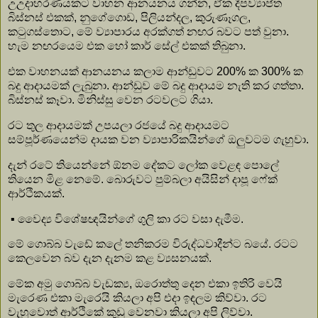
උඋදාහරණයකට වාහන ආනයනය ගන්න, ඒක දීපව්‍යාප්ත
බිස්නස් එකක්, නුගේගොඩ, පිලියන්දල, කුරුණෑගල,
කටුගස්තොට, මේ ව්‍යාපාරය අරක්ගත් නඟර බවට පත් වුනා.
හැම නඟරයෙම එක හෝ කාර් සේල් එකක් තිබුනා.
එක වාහනයක් ආනයනය කලාම ආන්ඩුවට 200% ක 300% ක
බදු ආදායමක් ලැබුනා. ආන්ඩුව මේ බදු ආදායම නැති කර ගත්තා.
බිස්නස් කෑවා. මිනිස්සු වෙන රටවලට ගියා.
රට තුල ආදායමක් උපයලා රජයේ බදු ආදායමට
සම්පූර්ණයෙන්ම දායක වන ව්‍යාපාරිකයින්ගේ ඔලුවටම ගැහුවා.
දැන් රටේ තියෙන්නේ ඕනම දේකට ලෝක වෙළඳ පොලේ
තියෙන මිළ නෙමේ. බොරුවට පුම්බලා අයිසින් දාපූ ෆේක්
ආර්ථිකයක්.
▪️ වෛද්‍ය විශේෂඥයින්ගේ ගුලි කා රට වසා දැමීම.
මේ ගොබ්බ වැඩේ කලේ තනිකරම විරුද්ධවාදීන්ට බයේ. රටට
කෙලවෙන බව දැන දැනම කළ ව්‍යසනයක්.
මේක අමු ගොබ්බ වැඩක්‍ය, ඔරොත්තු දෙන එකා ඉතිරි වෙයි
මැරෙණ එකා මැරෙයි කියලා අපි එදා ඉඳලම කිව්වා. රට
වැහුවොත් ආර්ථිකේ කුඩු වෙනවා කියලා අපි ලිව්වා.