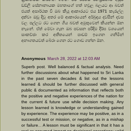
ඩඩ්ලි සේනානායක මහතාගේ හත් හවුල බලයට ආ බවත්
එයත් අසාර්ථක වී ඔබ කියූ ආකාරයට එය 1971 කැරැල්ල
දක්වා ඔඩු දිවූ අතර මේ ආකාරයෙන් අර්බුදය දවසින් දවස
වල පල්ලට රට ගෙන ගිය බවත් අමුතුවෙන් කියන්න ඕන
නෑනේ. ඒත් මේවා ගැන ඔබ පවසන පරිදිම දීර්ඝ වශයෙන්
සාකච්ඡා කර අතීතයෙන් පාඩම් ඉගෙන ගනිමින්
අනාගතයවත් බේරා ගෙන රට ගොඩ ගන්න ඕන.
Anonymous
March 28, 2022 at 12:03 AM
Superb post. Well balanced & factual analysis. Need
further discussions about what happened to Sri Lanka
in the past seven decades & list out the lessons
learned & should be further discussed with general
public & documented as information that reflects both
the positive and negative experiences of the nation for
the current & future use while decision making. Any
lesson learned is knowledge or understanding gained
by experience. The experience may be positive, as in a
successful test or mission, or negative, as in a mishap
or failure... A lesson must be significant in that it has a
real or assumed impact on decisions/ operations; valid