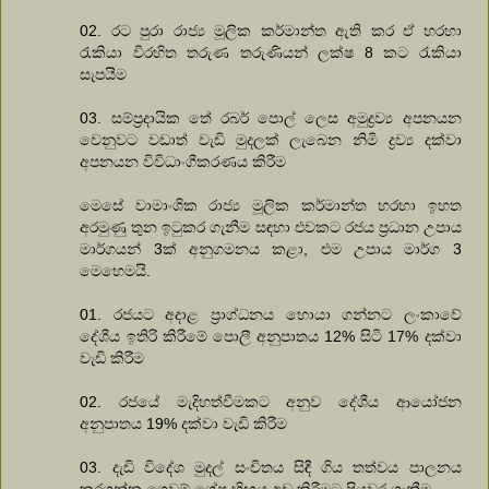
02. රට පුරා රාජ්‍ය මූලික කර්මාන්ත ඇති කර ඒ හරහා
රැකියා විරහිත තරුණ තරුණියන් ලක්ෂ 8 කට රැකියා
සැපයීම
03. සම්ප්‍රදායික තේ රබර් පොල් ලෙස අමුද්‍රව්‍ය අපනයන
වෙනුවට වඩාත් වැඩි මුදලක් ලැබෙන නිමි ද්‍රව්‍ය දක්වා
අපනයන විවිධාංගීකරණය කිරීම
මෙසේ වාමාංශික රාජ්‍ය මූලික කර්මාන්ත හරහා ඉහත
අරමුණු තුන ඉටුකර ගැනීම සඳහා එවකට රජය ප්‍රධාන උපාය
මාර්ගයන් 3ක් අනුගමනය කළා, එම උපාය මාර්ග 3
මෙහෙමයි.
01. රජයට අදාළ ප්‍රාග්ධනය හොයා ගන්නට ලංකාවේ
දේශීය ඉතිරි කිරීමේ පොලී අනුපාතය 12% සිටි 17% දක්වා
වැඩි කිරීම
02. රජයේ මැදිහත්වීමකට අනුව දේශීය ආයෝජන
අනුපාතය 19% දක්වා වැඩි කිරීම
03. දැඩි විදේශ මුදල් සංචිතය සිඳී ගිය තත්වය පාලනය
කරගන්න ගෙවුම් ශේෂ හිඟය අඩු කිරීමට පියවර ගැනීම