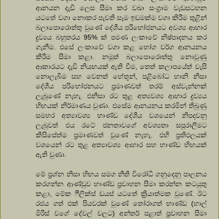
ආනයන දැඩි ලෙස සීමා කර වඛා සංග්‍රාම වැඩසටහන
යටතේ වගා නොකර පැවති සෑම ඉඩමක්ම වගා කිරීම තුළින්
බලාපොරොත්තු වුණේ දේශීය පරිභෝජනයට අවශ්‍ය ආහාර
ද්‍රව්‍යය බහුතරය 95% ක් පමණ ලංකාවේ නිෂ්පාදනය කර
ගැනීම. එසේ ලංකාවේ වගා කළ භෝග වර්ග ආනයනය
කිරීම සීමා කළා. නමුත් බලාපොරොත්තු නොවුණු
ආකාරයට දැඩි නියඟයක් ඇති වීම, තෙත් කලාපයේත් වැසි
නොලැබීම සහ වෙනත් හේතූන්, පළිබෝධ හානි නිසා
දේශීය පරිභෝජනයට ප්‍රමාණවත් තරම් අස්වැන්නක්
ලැබුණේ නැහැ. එනිසා රට තුළ අත්‍යවශ්‍ය ආහාර ද්‍රව්‍යය
හිඟයක් නිර්මාණය වුණා. එසේම ආනයනය කරමින් තිබුණු
සමහර අත්‍යාවශ්‍ය භාණ්ඩ දේශීය වශයෙන් නිපදවනු
ලැබුවත් එය රටේ ජනතාවගේ අවශ්‍යතා සපුරාලීමට
කිසිසේත්ම ප්‍රමාණවත් වුණේ නැහැ. එහි ප්‍රතිඵලයක්
වශයෙන් රට තුළ අත්‍යාවශ්‍ය ආහාර සහ භාණ්ඩ හිඟයක්
ඇති වුණා.
මේ ප්‍රශ්න නිසා හිඟය සමග නීති විරෝධී ගනුදෙනු පාලනය
කරගන්න ආණ්ඩුව භාණ්ඩ ප්‍රවාහන සීමා කරන්න කටයුතු
කළා, මේක ෆීලික්ස් ඩයස් යටතේ ක්‍රියාත්මක වුණේ. ඊට
රජය ගත් එක් පියවරක් වුණේ තෝරාගත් භාණ්ඩ (හාල්
මිරිස් වගේ දේවල් වලට) අන්තර් පළාත් ප්‍රවාහන සීමා