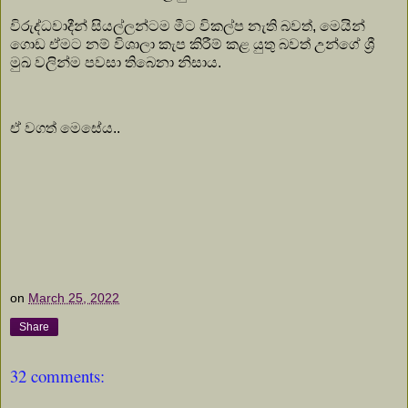
විරුද්ධවාදීන් සියල්ලන්ටම මීට විකල්ප නැති බවත්, මෙයින්
ගොඩ ඒමට නම් විශාලා කැප කිරීම් කළ යුතු බවත් උන්ගේ ශ්‍රී
මුඛ වලින්ම පවසා තිබෙනා නිසාය.
ඒ වගත් මෙසේය..
on
March 25, 2022
Share
32 comments: