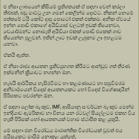
එ නිසා ලාබයෙන් කිසියම් ප්‍රතිශතයක් ඒ සඳහා වෙන් කරලා
තිබ්බත්, බඩු මාට්ටු උන ගමන් කෙලින්ම දොට්ට. නිකන් නෙමේ
පත්තරේ ටයි කෝට් දාපු පොටෝ එකත් එක්කම. අනික ඒවයේ
ඉන්න පොඩි එකාගේ අයිඩියාස් වලටත් ඉඩක් තියෙනවා,
චෙයාර්මන්‍ට නොමැති අයිඩියා එකක් පොඩි එකෙක් ගාව
තියෙන්න පුලුවන්. ඉතින් ඌට ඉඩක් ලැබුනම ඌ ඉහළටම
යනවා.
ඒකයි ඇත්ත.
ඒ නිසා රාජ්‍ය ආයතන ප්‍රතිව්‍යූහගත කිරීමට ආන්ඩුව ගත් තීරණ
ඉක්මනින් ක්‍රියාවට නගන්න ඕන.
හැබයි ආර්ථිකය හැසිරවීමට හා කළමණායට හා පසුවිමරම
අනිවාර්‍යයෙන් විදෙස් ආයතනයකට හෝ විදෙස් විශේෂඥයින්
පිරිසකට පවරන්න ඕන.
ඒ සඳහා ලෝක බැංකුව, IMF, ආසියානු සංවර්ධන බැංකුව මෙන්ම
ඉන්දියාව ඇමරිකාව හා චීනය යන රටවල් සියල්ලටම එකඟ විය
හැකි පිරිසක් හෝ ආයතනයක් වහාම ස්ථාපිත කළ යුතුයි.
මේ සඳහා එන විරෝධය මාරාන්තික විරෝධයක් වූවත් එය
පයිසයකට මායිම් නොකළ යුත්තේ,