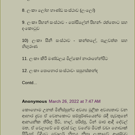
8. ලංකා ලෝහ භාණ්ඩ සංස්ථාව (ලංලෝ)
9. ලංකා පිඟන් සංස්ථාව - පෝසිලේන් පිඟන්- රත්තොට සහ
දංකොටුව
10) ලංකා සීනි සංස්ථාව - කන්තලේ, පැලවත්ත සහ
හිඟුරාණ
11. ලංකා කිරි මණ්ඩලය මිල්කෝ නාරාහේන්පිට
12. ලංකා පොහොර සංස්ථාව- සපුගස්කන්ද
Contd...
Anonymous
March 26, 2022 at 7:47 AM
කොහොම උනත් මිනිස්සුන්ට අවශ්‍ය මූලික අවශ්‍යතාව වන
ආහාර ද්‍රව්‍ය ඒ වෙනකොට සම්පූර්ණයෙන්ම රැඳී පැවතුනේ
ආනයනික තිරිඟු පිටි, හාල්, පරිප්පු, ටින් මාළු ආදී දේවල්
මත, ඒ වෙලාවේ මේ දවස් වල වගේම මීටත් වඩා ගොඩාක්
සීරියස් විදියට ඩොලර් හිඟය නිසා ලංකාවේ ආණ්ඩුව