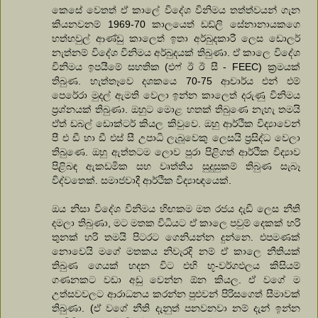
කෙසේ වෙතත් ඒ කාලේ විදේශ විනිමය තත්ත්වයන් ගැන
කියනවනම් 1969-70 කාලයෙත් ඩඩ්ලි සේනානායකගෙ
හත්හවුල් ආණ්ඩු කාලෙත් ඉතා අර්බුදකාරී ලෙස ඩොලර්
නැත්නම් විදේශ විනිමය අර්බුදයක් තිබුණා. ඒ කාලෙ විදේශ
විනිමය ඉපයීමේ සහතික (එෆ් ඊ ඊ සී - FEEC) ක්‍රමයක්
තිබුණ. හැත්තෑවෙ දශකයෙ 70-75 ආචාර්ය එන් එම්
පෙරේරා මුදල් ඇමති වෙලා ඉන්න කාලෙත් දරුණු විනිමය
ප්‍රශ්නයක් තිබුණා. ඔහුට මොළ හතක් තිබුණෙ නැහැ තමයි
ඒත් ඩබල් ඩොක්ටර් කියල කිවුවෙ. ඔහු ආර්ථික විද්‍යාවෙන්
පී එ ඩී හා ඩී එස් සී උපාධි ලැබූවෙකු ලෙසයි ප්‍රසිද්ධ වෙලා
තිබුණෙ. ඔහු ඇත්තටම ලොව පුරා පිළිගත් ආර්ථික විද්‍යාව
පිළිබඳ ඇකඩමික සහ වෘත්තිය සුදුසුකම් තිබුණ සැබෑ
විද්වතෙක්. සමාජවාදී ආර්ථික විද්‍යාඥයෙක්.
ඔය නිසා විදේශ විනිමය හිඟකම මත රජය දැඩි ලෙස නීති
දමලා තිබුණා, මට මතක විධියට ඒ කාලෙ පවුම් දෙකක් හරි
තුනක් හරි තමයි පිටරට ගෙනියන්න දුන්නෙ. එපමණක්
නොවෙයි මගේ මතකය නිවැරදි නම් ඒ කාලෙ නීතියක්
තිබුණ ගෙයක් හදන විට එහි භූ-වර්ගඵලය කිසියම්
ගණනකට වඩා අඩු වෙන්න ඕන කියල. ඒ වගේ ම
උත්සවවලට ආරාධනය කරන්න පුළුවන් පිරිසගෙත් සීමාවක්
තිබුණා. (ඒ වගේ නීති දැනුත් පනවනවා නම් දැන් ඉන්න