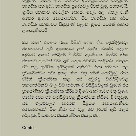
නාගරික සහ අර්ධ නාගරික ප්‍රදේශවල ජීවත් වුණු ජනතාවයි.
ග්‍රාමීය ජනතාව ගම්වලින් කොස්, දෙල්, අල, බතල වැනි
අමතර ආහාර සොයාගන්නා විට නාගරික සහ අර්ධ
නාගරික ජනතාවට සිදුවුණේ සලාක ක්‍රමය යටතේ ආහාර
ලබාගැනීමටයි.
ඔය වගේ එවකට රජය විසින් ගෙන ගිය වැඩපිළිවෙළ
ජනතාවගේ දැඩී අප්‍රසාදයට ලක් වුණා. එසේම සලාක
ක්‍රමයට ආහාර බෙදීමේ දී විවිධ අක්‍රමිකතා සිදුවීම නිසා
ජනතාව දැනටත් වඩා දැඩි ලෙස පීඩාවට පත්වුණා. එලෙස
රට තුළ ආර්ථික අර්බුදයක් ඇතිවීම නිසා සමාජය තුළ
ප්‍රචණ්ඩත්වය පවා ඉහළ ගියා. එදා සමගි පෙරමුණු රජය
විසින් ක්‍රියාත්මක කළ පස් අවුරුදු වැඩපිළිවෙළ
න්‍යායාත්මකව බැලූ විට සාර්ථක වැඩපිළිවෙළක් වුණත් එය
ප්‍රායෝගිකව ක්‍රියාත්මක කිරීමේ දී බොහෝ ගැටළු මතු වුණා.
එසේම රජය එම වැඩපිළිවෙළ ක්‍රියාත්මක කිරීමේ දී මතුවුණු
යම් ගැටළුවලට සාර්ථක පිළියම් සොයාගැනීමට
අපොහොසත් වීම නිසා රට තුළ තව දුරටත් දැඩි ලෙස
අර්බුදකාරී වාතාවරණයක් නිර්මාණය වුණා.
Contd...