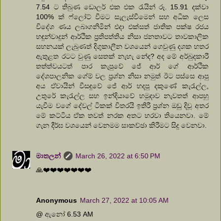
7.54 ට තිබුණ ඩොලර් එක එක රැයින් රූ. 15.91 දක්වා
100% ක් ෆ්ලෝට් වීමට සැලැස්වීමෙන් සහ අධික ලෙස
විදේශ ණය ලබාගනිමින් එදා එක්සත් ජාතික පක්ෂ රජය
හඳුන්වාදුන් ආර්ථික ප්‍රතිපත්තිය නිසා ජනතාවට තාවකාලික
සහනයක් ලැබුණත් දිගුකාලීන වශයෙන් ගෙවුණු දශක හතර
ඇතුළත රටට වුණු සෙතක් නැහැ නේද? අද මේ අර්බුදකාරී
තත්ත්වයටත් පාර කැපුවේ ජේ ආර් ගේ ආර්ථික
දේශපාලනික ගේම් වල ප්‍රශ්න නිසා නමුත් ඊට පස්සෙ ආපු
අය ඒවායින් වීසඳුවේ ජේ ආර් හදපු දකුණේ කැරැල්ල,
උතුරේ කැරැල්ල සහ ඉන්දියාවේ හමුදාව නැවතත් ආපහු
යැවීම වගේ දේවල් ටිකක් විතරයි ඉතිරී ප්‍රශ්න ඔඩු දිවූ අතර
මේ කට්ටිය ඒක තවත් නරක අතට හරවා තියෙනවා. මේ
ගැන දීර්ඝ වශයෙන් වෙනමම සාකච්ඡා කිරීමට සිදු වෙනවා.
මාතලන්
March 26, 2022 at 6:50 PM
🙏❤️❤️❤️❤️❤️❤️❤️
Anonymous
March 27, 2022 at 10:05 AM
@ ඇනෝ 6.53 AM