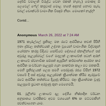
දෙබිඩි වමාලත් විරුද්ධ වෙන එකක් නැහැ.) මොකද ඕ
ලෙවෙල් ෆේල් කපුටාස් මොළ හතේ අදහස් නොව සැබෑ
ඩබල් ඩොක්ටර් වාමාංශික විසඳුම් නිසා. මොකෝ නැද්ද?
Contd...
Anonymous
March 26, 2022 at 7:24 AM
1971 කැරැල්ලේ ප්‍රතිපල මත රටේ ආර්ථිකය තවත් පිරිහී
ඉතා දුර්වල තත්ත්වයක් උද්ගත වූයෙන් වාමාංශික විද්වතුන්
යෝජනා කරපු විදියට සෝවියට් දේශයේ ස්තාලීන්ගේ පස්
අවුරුදු සැලැස්මවල් වගේ මගුලක් ලංකාවේත් පටන් අරන්
ලංකාවේ ස්වභාවික සම්පත් ඇසුරින් කර්මාන්ත ආරම්භ කර
ආර්ථික සංවර්ධන සැලසුම් ගැන සාකච්ඡා කළා මට මතකයි.
මෙහි ප්‍රතිඵලයක් ලෙස සමගි පෙරමුණු රජය විසින් 1972
වසරේ දී පස් අවුරුදු සැලැස්මක් ක්‍රියාත්මක කිරීම ඇරඹුවේ
රටේ ආර්ථික තත්ත්වය දියුණු කිරීමට. එදා ක්‍රියාත්මක වුණු
සැලසුමේ ප්‍රධාන අරමුණු තුන මෙහෙමයි;
01. මුලින්ම ලංකාවේ දළ දේශීය නිෂ්පාදිත වර්ධන
අනුපාතය වාර්ෂිකව අවම වශයෙන් 6% ක මට්ටමකින්
පවත්වාගෙන යාම.