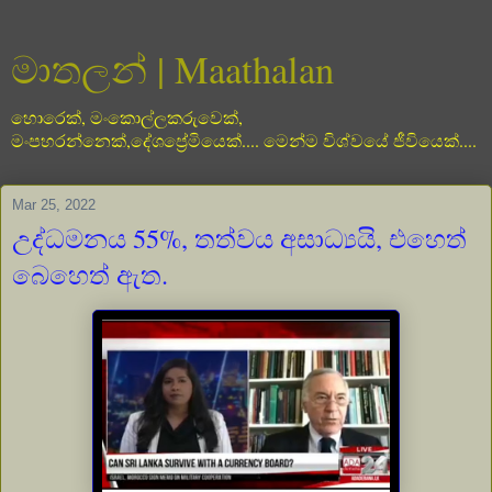
මාතලන් | Maathalan
හොරෙක්, මංකොල්ලකරුවෙක්,
මංපහරන්නෙක්,දේශප්‍රේමියෙක්.... මෙන්ම විශ්වයේ ජීවියෙක්....
Mar 25, 2022
උද්ධමනය 55%, තත්වය අසාධ්‍යයි, එහෙත්
බෙහෙත් ඇත.