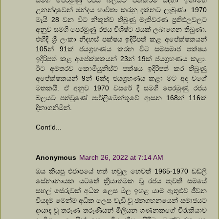
උනන්දුවෙන් ඡන්දය භාවිතා කරනු දක්නට ලැබුණා. 1970
මැයි 28 වන විට නිකුත්ව තිබුණු මැතිවරණ ප්‍රතිඵලවලට
අනුව සමගි පෙරමුණු රජය විශිෂ්ට ජයක් ලබාගෙන තිබුණා.
එහිදී ශ්‍රී ලංකා නිදහස් පක්ෂය ඉදිරිපත් කළ අපේක්ෂකයන්
105න් 91ක් ජයග්‍රහණය කරන විට සමසමාජ පක්ෂය
ඉදිරිපත් කළ අපේක්ෂකයන් 23න් 19ක් ජයග්‍රහණය කළා.
ඊට අමතරව කොමියුනිස්ට් පක්ෂය ඉදිරිපත් කර තිබුණු
අපේක්ෂකයන් 9න් 6ක්ද ජයග්‍රහණය කළා මට අද වගේ
මතකයි. ඒ අනුව 1970 වසරේ දී සමගි පෙරමුණු රජය
බලයට පත්වුණේ පාර්ලිමේන්තුවේ ආසන 168න් 116ක්
දිනාගනිමින්.
Cont'd...
Anonymous
March 26, 2022 at 7:14 AM
ඔය කියපු එජාපයේ හත් හවුල හෙවත් 1965-1970 ඩඩ්ලි
සේනානායක යටතේ ක්‍රියාත්මක වූ රජය පැවති සමයේ
සහල් සේරුවක් අධික ලෙස මිල ඉහළ යාම ඇතුළුව ජීවන
වියදම මෙන්ම අධික ලෙස වැඩි වූ ජනගහනයෙන් සමාජයට
දායාද වූ තරුණ තරුණියන් මිලියන ගණනකගේ විරැකියාව