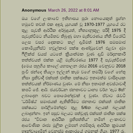
Anonymous
March 26, 2022 at 8:01 AM
ඔය වගේ ලංකාවේ ඉතිහාසය පුරා නොයෙකුත් ප්‍රශ්න
හමුවේ තවත් එක අඳුරු යුගයක් වූ 1970-1977 යුගයේ රට
තුළ පැවති ආර්ථික අර්බුදයත්, නීත්‍යානුකූල පරිදි 1975 දී
පැවැත්වීමට නියමිතව තිබුණු මහා මැතිවරණය නීති විරෝධී
ලෙස වසර දෙකකට කල් දැමීමත් 1976 සමසමාජ
කොමියුනිස්ට් හවුල්කාර පක්ෂ ආණ්ඩුවෙන් එළවා දමා
ෆීලික්ස් ඩයස් යටතේ ක්‍රියාත්මක වුණ දැඩි මර්දනකාරී
තත්ත්වයත් එක්ක යළි මැතිවරණය 1977 දී පැවැත්වීමත්
(මෙය පහුගිය කාලේ යහපාලන රජය 2016 වෙනුවට 2018
පුංචි ඡන්දෙ තියලා ඉල්ලන් කෑම වගේ තමයි) වගේ හේතු
නිසා ප්‍රතිවාදී එක්සත් ජාතික පක්ෂයට ඉතාමත්ම වාසිදායක
තත්ත්වයක් නිර්මාණය වුණා. මේ නිසා ඉතාමත් අවස්ථාවාදී
කපටි ජේ. ආර්. ජයවර්ධන ජනතාවට ධාන්‍ය වර්ග ‘ඇට 8ක්’
ලබාදෙන බවට පොරොන්දුවක් ද වුණා. ඒවාට රැවටී
'ධර්මිෂ්ඨ' සමාජයක් ඇතිකිරීමට ජනතාව එක්සත් ජාතික
පක්ෂයට පාර්ලිමේන්තුව තුළ 5/6ක බලයක් බලයක්
ලබාදුන්නා. ඉන් පසුව බලයට පත්වුණු එක්සත් ජාතික පක්ෂ
රජය "විවෘත ආර්ථික ප්‍රතිපත්තිය" නමින් ලංකාවට
ආවේණික රාජ්‍ය මූලික ලුම්පන් ගජමිතුරු ආර්ථික ක්‍රමයක්
හඳුන්වාදෙමින් වෙනස්ම ආකාරයේ ගමනක් ගියා. 1977 රු.