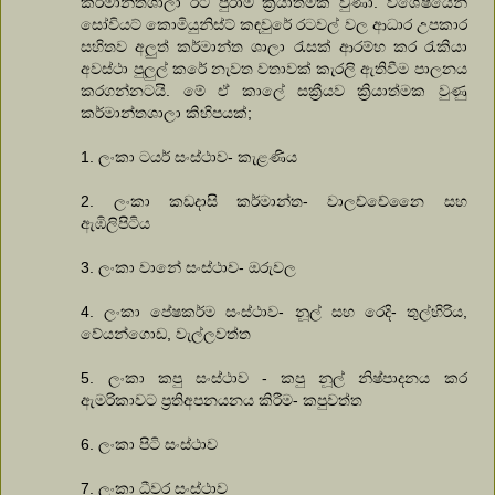
කර්මාන්තශාලා රට පුරාම ක්‍රියාත්මක වුණා. විශේෂයෙන්
සෝවියට් කොමියුනිස්ට් කඳවුරේ රටවල් වල ආධාර උපකාර
සහිතව අලුත් කර්මාන්ත ශාලා රැසක් ආරම්භ කර රැකියා
අවස්ථා පුලුල් කරේ නැවත වතාවක් කැරලි ඇතිවීම පාලනය
කරගන්නටයි. මේ ඒ කාලේ සක්‍රීයව ක්‍රියාත්මක වුණු
කර්මාන්තශාලා කිහිපයක්;
1. ලංකා ටයර් සංස්ථාව- කැළණිය
2. ලංකා කඩදාසි කර්මාන්ත- වාලච්චේනෛ සහ
ඇඹිලිපිටිය
3. ලංකා වානේ සංස්ථාව- ඔරුවල
4. ලංකා පේෂකර්ම සංස්ථාව- නූල් සහ රෙදි- තුල්හිරිය,
වේයන්ගොඩ, වැල්ලවත්ත
5. ලංකා කපු සංස්ථාව - කපු නූල් නිෂ්පාදනය කර
ඇමරිකාවට ප්‍රතිඅපනයනය කිරීම- කපුවත්ත
6. ලංකා පිටි සංස්ථාව
7. ලංකා ධීවර සංස්ථාව