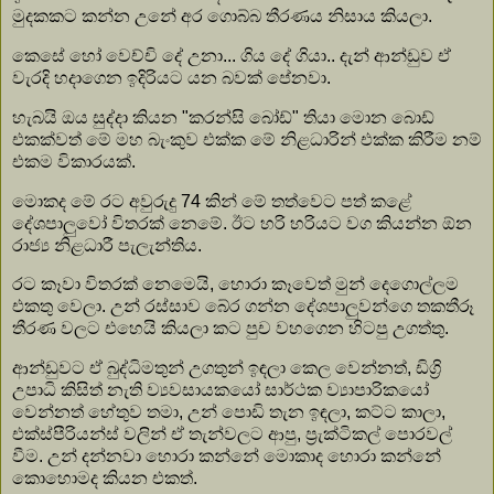
මුදකකට කන්න උනේ අර ගොබ්බ තීරණය නිසාය කියලා.
කෙසේ හෝ වෙච්චි දේ උනා... ගිය දේ ගියා.. දැන් ආන්ඩුව ඒ
වැරදි හදාගෙන ඉදිරියට යන බවක් පේනවා.
හැබයි ඔය සුද්දා කියන "කරන්සි බෝඩ්" තියා මොන බොඩ්
එකක්වත් මේ මහ බැංකුව එක්ක මේ නිළධාරින් එක්ක කිරීම නම්
එකම විකාරයක්.
මොකද මේ රට අවුරුදු 74 කින් මේ තත්වෙට පත් කළේ
දේශපාලුවෝ විතරක් නෙමේ. ඊට හරි හරියට වග කියන්න ඕන
රාජ්‍ය නිළධාරී පැලැන්තිය.
රට කෑවා විතරක් නෙමෙයි, හොරා කෑවෙත් මුන් දෙගොල්ලම
එකතු වෙලා. උන් රස්සාව බේර ගන්න දේශපාලුවන්ගෙ තකතීරූ
තීරණ වලට එහෙයි කියලා කට පුච වහගෙන හිටපු උගත්තු.
ආන්ඩුවට ඒ බුද්ධිමතුන් උගතුන් ඉඳලා කෙල වෙන්නත්, ඩිග්‍රි
උපාධි කිසිත් නැති ව්‍යවසායකයෝ සාර්ථක ව්‍යාපාරිකයෝ
වෙන්නත් හේතුව තමා, උන් පොඩි තැන ඉඳලා, කට්ට කාලා,
එක්ස්පීරියන්ස් වලින් ඒ තැන්වලට ආපු, ප්‍රැක්ටිකල් පොරවල්
වීම. උන් දන්නවා හොරා කන්නේ මොකාද හොරා කන්නේ
කොහොමද කියන එකත්.