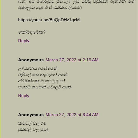
බන්, අර බොරුවට පුම්බලා උඩ යවපු ජැක්සන් ඇන්තනී ගේ
කොලුවා ගැනත් ඒ එක්කම ලියපන්
https://youtu.be/BuQpDHz1gcM
කෝමද මේක?
Reply
Anonymous
March 27, 2022 at 2:16 AM
උද්ධමනය අපේ අතේ
රුපියල් සත නැහැනේ අතේ
අපි ඔක්කොම ගහමු අතේ
එහෙම කරොත් ඩොලර් අතේ
Reply
Anonymous
March 27, 2022 at 6:44 AM
කටවල් වල ගඳ
පුකවල් වල සුවඳ