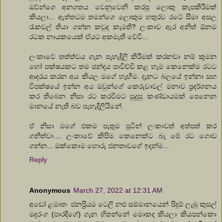
ඔව්න්ගෙ අනගතය වෙනුවෙනි කරපු ලොකු කැපකිරීමක්
කියලා... ඇත්තටම තමන්ගෙ ලොකුම හතුරව රටේ සීමා අසල
රැකවල් තියා ගන්න කවුද කැමති? ලංකාව ඇර අනිත් ඕනම
රටක නායකයෙක් ඒයට අකමැති වේවී...
ලංකාවේ තත්ත්වය ගැන පැහැදිලි කිරීමක් කරනවා නම් කුමන
හෝ පක්ෂයකට තම ඡන්දය පාවිච්චි කළ හැම කෙනෙක්ම රටට
ආදරය කරන අය කියල මගේ හැඟීම. දැනට බලයේ ඉන්නා සහ
විපක්ෂයේ ඉන්න අය ඔවුන්ගේ කෙරුවාවල් මනාව ප්‍රදර්ශනය
කර තිබෙන නිසා රට කරවීමට සුදුසු කණ්ඩායමක් පෙනෙන
මානයේ නැති බව පැහැදිලියිනේ.
ඒ නිසා මගේ එකම පැතුම පුටින් ලංකාවත් අත්පත් කර
ගනිත්වා.... ලංකාවේ කිසිම කෙනෙක්ට බෑ මේ රට ගොඩ
ගන්න... ඔක්කොම හොරු ජනතාවගේ ඉදන්ම...
Reply
Anonymous
March 27, 2022 at 12:31 AM
අඩෝ ළමාතං ජනප්‍රියම ටෙලි නළු සම්මානයෙන් පිදුම් ලැබූ කුසල්
මදුරංග (පාරදිගේ) ගැන හිතන්නේ මොකද කියලා කියපන්කො