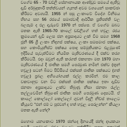
වගේම 65 - 70 ඩඩ්ලි සේනානායක ආණ්ඩුව සමයේ ඇතිවූ
දැඩි අර්බුදකාරී තත්ත්වයන් ගැනත් අවම වශයෙන් සාකච්ඡා
කිරීමට අවශ්‍යයි. 1955 න් පසු ලංකාවේ විදේශ විනිමය
හිඟය සහ 56 රජයේ සමාජවාදී ආර්ථික ප්‍රතිපත්ති වල
බලපෑම් ද ඵල දැරුවේ 1970 න් පස්සෙ. ඒ වගේම ඔබට
මතක ඇති 1965-70 කාලේ ඩඩ්ලිගේ හත් හවුල රජය
ක්‍රමයෙන් දැඩි ලෙස ජන අප්‍රසාදයට ලක් වීම සමග 1968
ජූනි 05 ශ්‍රී ලංකා නිදහස් පක්ෂය, ලංකා සමසමාජ පක්ෂය,
සහ කොමියුනිස්ට් පක්ෂය පොදු සම්මුතියකට එළඹුණේ
ඉදිරියේ පැවැත්වීමට නියමිත මැතිවරණයේ දී එක්ව තරග
කිරීමටයි. එදා ඔවුන් ඇති කරගත් එකඟතා මත 1970 මහා
මැතිවරණයේ දී ජාතික සමගි පෙරමුණ නමින් එක්ව (තුන්
හවුල) සටන් බිමට පිවිසියේ එක්සත් ජාතික පක්ෂයට (හත්
හවුල) ප්‍රබල අභියෝගයක් එල්ල කරමින්. එම කාල
වකවානුව වන විට එක්සත් ජාතික පක්ෂය ඉතා දැඩිව
ජනතා අප්‍රසාදයට ලක්ව තිබුණු නිසා ජනතා රැල්ල
තල්ලුවෙමින් තිබුණේ ජාතික සමගි පෙරමුණ දෙසටයි. ඒ
කාලේ කොල්ලෝ කෙල්ලෝ ගුවන් විදුලි නිව්ස් තාලෙට
කියුවේ "එන් එම් ට පුළුවන් ද හත් හවුල පෙරලන්න" කියලා
මතක ඇති නේද?
ඔහොම යනකොට 1970 ඡන්දෙ දිනයේදී ඡන්ද දායකයා
සමගි පෙරමුණු රජය බලයට පත්කිරීම සඳහා ඉතාමත්