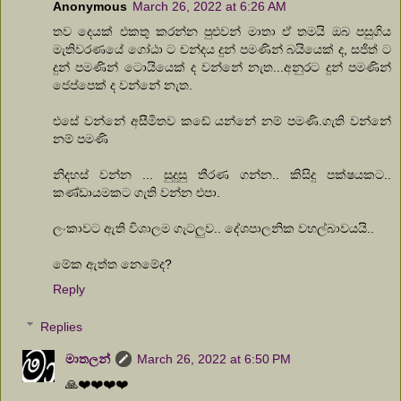
Anonymous
March 26, 2022 at 6:26 AM
තව දෙයක් එකතු කරන්න පුළුවන් මාතා ඒ තමයි ඔබ පසුගිය
මැතිවරණයේ ගෝඨා ට චන්දය දුන් පමණින් බයියෙක් ද, සජිත් ට
දුන් පමණින් ටොයියෙක් ද වන්නේ නැත...අනුරට දුන් පමණින්
ජෙප්පෙක් ද වන්නේ නැත.
එසේ වන්නේ අසීමිතව කඩේ යන්නේ නම් පමණි.ගැති වන්නේ
නම් පමණි
නිදහස් වන්න ... සුදුසු තීරණ ගන්න.. කිසිදු පක්ෂයකට..
කණ්ඩායමකට ගැති වන්න එපා.
ලංකාවට ඇති විශාලම ගැටලුව.. දේශපාලනික වහල්බාවයයි..
මේක ඇත්ත නෙමේද?
Reply
Replies
මාතලන්
March 26, 2022 at 6:50 PM
🙏❤️❤️❤️❤️