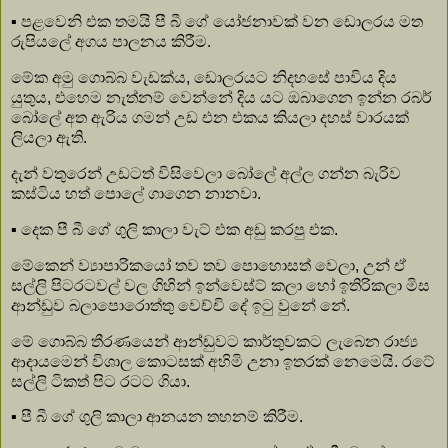
▪️ පළවෙනි එක තමයි පී බී ගේ යෝජනාවක් වන ඩොලරය මත
රුපියලේ අගය පාලනය කිරීම.
මේක අමු ගොබ්බ වැඩක්ය, ඩොලරයට නිදහසේ පාවිය දිය
යුතුය, එහෙම නැත්නම් වෙන්නේ දිය යට ඔබාගෙන ඉන්න රබර්
බෝලේ අත ඇරිය ගමන් උඩ එන එකය කියලා දහස් වාරයක්
ලියලා ඇති.
දැන් වතුරෙන් උඩටත් විසිවෙලා බෝලේ අල්ල ගන්න බැරිව
කස්ටිය හත් පොලේ ගාගෙන නානවා.
▪️ දෙක පී බී ගේ ගුලි කාලා වැට් එක අඩු කරපු එක.
මේකෙන් ව්‍යාපාරිකයෝ තව තව පොහොසත් වෙලා, උන් ඒ
සල්ලි පිටරටවල් වල ගිහින් ඉන්වෙස්ට් කලා හෝ ඉතිරිකලා මිස
ආන්ඩුව බලාපොරොත්තු වෙච්චි දේ ඉටු වුනේ නේ.
මේ ගොබ්බ තීරණයෙන් ආන්ඩුවට කාර්තුවකට ලැබෙන රාජ්‍ය
ආදායමෙන් විශාල කොටසක් අහිමි උනා ඉතරක් නෙමෙයි. රටේ
සල්ලි ටිකත් පිට රටට ගියා.
▪️ පී බී ගේ ගුලි කාලා ආනයන තහනම් කිරීම.