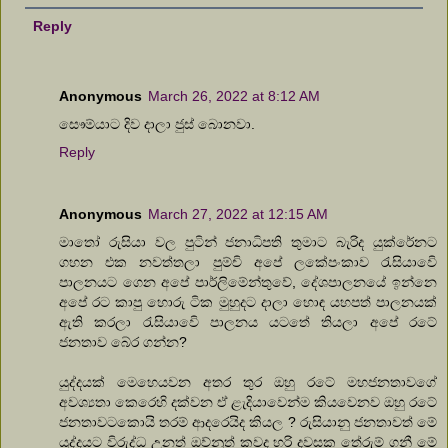
Reply
Anonymous
March 26, 2022 at 8:12 AM
සෞම්යාට දිව දාලා ජුස් බොනවා.
Reply
Anonymous
March 27, 2022 at 12:15 AM
මාතෝ රුසියා වල පුටින් ජනාධිපති තුමාට බැරිද යුක්රේනට
ගහන එක නවත්තලා පුම්චි අපේ ලකේපංකාව රැසියාවෙි
පාලනයට ගෙන අපේ පාර්ලිමේන්තුවේ, දේශපාලනයේ ඉන්නෙ
⁣අපේ රට කාපු හොරු ටික මුහුදට දාලා හොඳ යහපත් පාලනයක්
ඇති කරලා රැසියාවෙි පාලනය යටතේ තියලා අපේ රටේ
ජනතාව බේර ගන්න?
යුද්දයක් මෙහෙයවන අතර තුර ඔහු රටේ මහජනතාවගේ
අවශ්‍යතා කෙරෙහි දක්වන ඒ ළැදියාවෙන්ම කියවෙනව ඔහු රටේ
ජනතාවටකොයි තරම් ආදරෙයිද කියල ? රුසියානු ජනතාවත් මේ
යුද්දයට විරුද්ධ උනත් ඔව්නුත් කවද හරි දවසක තේරුම් ගනී මේ