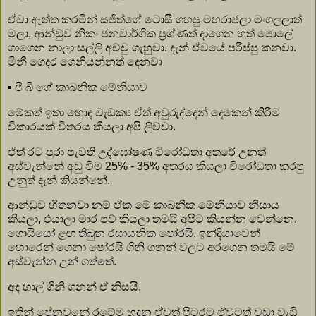
ඒවා ඇත්ත කරමින් සජිත්ගේ ටොසී ගහපු මහරාජලා මංගලලාත්
මලා, ආන්ඩුව නිකං ජනවාර්ගික ප්‍රශ්ණත් දාගෙන හත් පොලේ
ගාගෙන නාලා සල්ලි අච්චු ගැහුවා. දැන් ඒවයේ පරිප්පු කනවා.
මිනී ගෙදර ගෙනියන්නත් දෙනවා
▪️ පී බී ගේ කාබනික මේනියාව
මේකත් ඉතා හොඳ වැඩක්‍ය ඒත් අවුරුද්දෙන් දෙකෙන් කිරීම
විකාරයක් විතරය කියලා අපි ලිව්වා.
ඒත් රට පුරා පැවති උද්ඝෝෂණ විරෝධතා අතරේ උනත්
අස්වැන්නේ අඩු වීම 25% - 35% අතරය කියලා විරෝධතා කරපු
උනුත් දැන් කියන්නේ.
ආන්ඩුව හිතනවා නම් ඒක මේ කාබනික මේනියාව නිසාය
කියලා, එයාලා මාර පව් කියලා තමයි අපිට කියන්න වෙන්නෙ.
ගොයියෝ ළඟ තිබුන රසායනික පෝරයි, ඉන්දියාවෙන්
හොරෙන් ගෙනා පෝරයි ගිනි ගනන් වලට අරගෙන තමයි මේ
අස්වැන්න උන් ගත්තේ.
අද හාල් ගිනි ගනන් ඒ නිසයි.
ඉතින් පේනවනේ රටේම හදන ඒවත් පිටරට ඒවටත් වඩා වැඩි