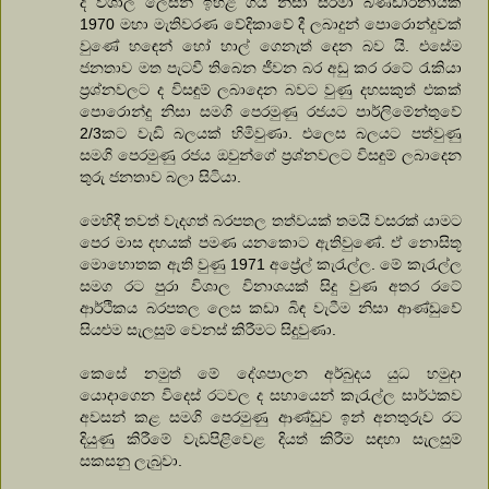
ද විශාල ලෙසින් ඉහළ ගිය නිසා සිරිමා බණ්ඩාරනායක
1970 මහා මැතිවරණ වේදිකාවේ දී ලබාදුන් පොරොන්දුවක්
වුණේ හඳෙන් හෝ හාල් ගෙනැත් දෙන බව යි. එසේම
ජනතාව මත පැටවී තිබෙන ජීවන බර අඩු කර රටේ රැකියා
ප්‍රශ්නවලට ද විසඳුම් ලබාදෙන බවට වුණු දහසකුත් එකක්
පොරොන්දු නිසා සමගි පෙරමුණු රජයට පාර්ලිමේන්තුවේ
2/3කට වැඩි බලයක් හිමිවුණා. එලෙස බලයට පත්වුණු
සමගි පෙරමුණු රජය ඔවුන්ගේ ප්‍රශ්නවලට විසඳුම් ලබාදෙන
තුරු ජනතාව බලා සිටියා.
මෙහිදී තවත් වැදගත් බරපතල තත්වයක් තමයි වසරක් යාමට
පෙර මාස දහයක් පමණ යනකොට ඇතිවුණේ. ඒ නොසිතූ
මොහොතක ඇති වුණු 1971 අප්‍රේල් කැරැල්ල. මේ කැරැල්ල
සමග රට පුරා විශාල විනාශයක් සිදු වුණ අතර රටේ
ආර්ථිකය බරපතල ලෙස කඩා බිඳ වැටීම නිසා ආණ්ඩුවේ
සියළුම සැලසුම් වෙනස් කිරීමට සිදුවුණා.
කෙසේ නමුත් මේ දේශපාලන අර්බුදය යුධ හමුදා
යොදාගෙන විදෙස් රටවල ද සහායෙන් කැරැල්ල සාර්ථකව
අවසන් කළ සමගි පෙරමුණු ආණ්ඩුව ඉන් අනතුරුව රට
දියුණු කිරීමේ වැඩපිළිවෙළ දියත් කිරීම සඳහා සැලසුම්
සකසනු ලැබුවා.