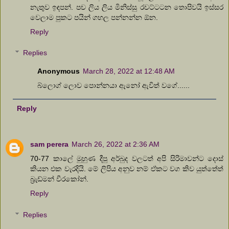
නැතුව ඉඳපන්. පච ලිය ලිය මිනිස්සු රවට්ටටන තොපිවයි ඉස්සර
වෙලාම පුකට පයින් ගහල පන්නන්න ඕන.
Reply
Replies
Anonymous
March 28, 2022 at 12:48 AM
බ්ලොග් ලොව පොන්නයා ඇනෝ ඇවිත් වගේ......
Reply
sam perera
March 26, 2022 at 2:36 AM
70-77 කාලේ මුහුණ දීපු අර්බුද වලටත් අපි සිරිමාවන්ට දොස්
කියන එක වැරදියි. මේ ලිපිය අනුව නම් ඒකට වග කිව යුත්තේත්
බ්‍රැඩ්මන් වීරකෝන්.
Reply
Replies