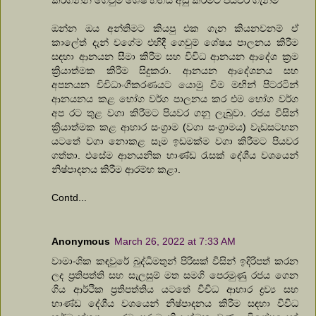
ඔන්න ඔය අන්තිමට කියපු එක ගැන කියනවනම් ඒ
කාලේත් දැන් වගේම එහිදී ගෙවුම් ශේෂය පාලනය කිරීම
සඳහා ආනයන සීමා කිරීම සහ විවිධ ආනයන ආදේශ ක්‍රම
ක්‍රියාත්මක කිරීම සිදුකරා. ආනයන ආදේශනය සහ
අපනයන විවිධාංගීකරණයට යොමු වීම මඟින් පිටරටින්
ආනයනය කළ භෝග වර්ග පාලනය කර එම භෝග වර්ග
අප රට තුළ වගා කිරීමට පියවර ගනු ලැබුවා. රජය විසින්
ක්‍රියාත්මක කළ ආහාර සංග්‍රාම (වගා සංග්‍රාමය) වැඩසටහන
යටතේ වගා නොකළ සෑම ඉඩමක්ම වගා කිරීමට පියවර
ගත්තා. එසේම ආනයනික භාණ්ඩ රැසක් දේශීය වශයෙන්
නිෂ්පාදනය කිරීම ආරම්භ කළා.
Contd...
Anonymous
March 26, 2022 at 7:33 AM
වාමාංශික කඳවුරේ බුද්ධිමතුන් පිරිසක් විසින් ඉදිරිපත් කරන
ලද ප්‍රතිපත්ති සහ සැලසුම් මත සමගි පෙරමුණු රජය ගෙන
ගිය ආර්ථික ප්‍රතිපත්තිය යටතේ විවිධ ආහාර ද්‍රව්‍ය සහ
භාණ්ඩ දේශීය වශයෙන් නිෂ්පාදනය කිරීම සඳහා විවිධ